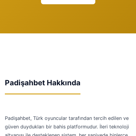
Padişahbet Hakkında
Padişahbet, Türk oyuncular tarafından tercih edilen ve
güven duydukları bir bahis platformudur. İleri teknoloji
altyapısı ile desteklenen sistem, her saniyede binlerce