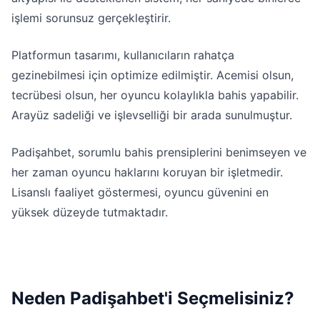
işlemi sorunsuz gerçekleştirir.
Platformun tasarımı, kullanıcıların rahatça
gezinebilmesi için optimize edilmiştir. Acemisi olsun,
tecrübesi olsun, her oyuncu kolaylıkla bahis yapabilir.
Arayüz sadeliği ve işlevselliği bir arada sunulmuştur.
Padişahbet, sorumlu bahis prensiplerini benimseyen ve
her zaman oyuncu haklarını koruyan bir işletmedir.
Lisanslı faaliyet göstermesi, oyuncu güvenini en
yüksek düzeyde tutmaktadır.
Neden Padişahbet'i Seçmelisiniz?