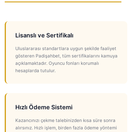
Lisanslı ve Sertifikalı
Uluslararası standartlara uygun şekilde faaliyet
gösteren Padişahbet, tüm sertifikalarını kamuya
açıklamaktadır. Oyuncu fonları korumalı
hesaplarda tutulur.
Hızlı Ödeme Sistemi
Kazancınızı çekme talebinizden kısa süre sonra
alırsınız. Hızlı işlem, birden fazla ödeme yöntemi