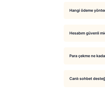
Hangi ödeme yönteml
Hesabım güvenli mi
Para çekme ne kada
Canlı sohbet desteğ