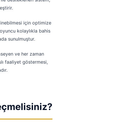
ştirir.
zinebilmesi için optimize
 oyuncu kolaylıkla bahis
arada sunulmuştur.
imseyen ve her zaman
lı faaliyet göstermesi,
dır.
eçmelisiniz?