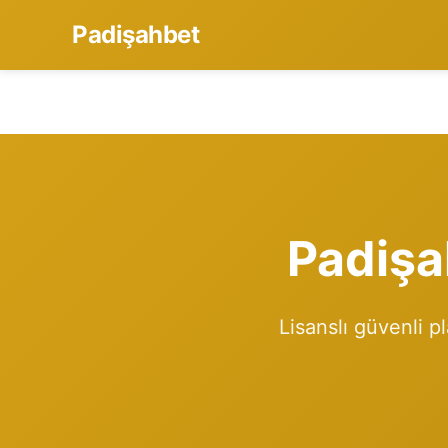
Padişahbet
Padişa
Lisanslı güvenli p