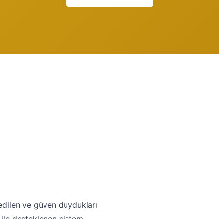
 edilen ve güven duydukları
ı ile desteklenen sistem,