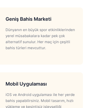
Geniş Bahis Marketi
Dünyanın en büyük spor etkinliklerinden
yerel müsabakalara kadar pek çok
alternatif sunulur. Her maç için çeşitli
bahis türleri mevcuttur.
Mobil Uygulaması
iOS ve Android uygulaması ile her yerde
bahis yapabilirsiniz. Mobil tasarım, hızlı
yükleme ve kesintisiz işlevselliği