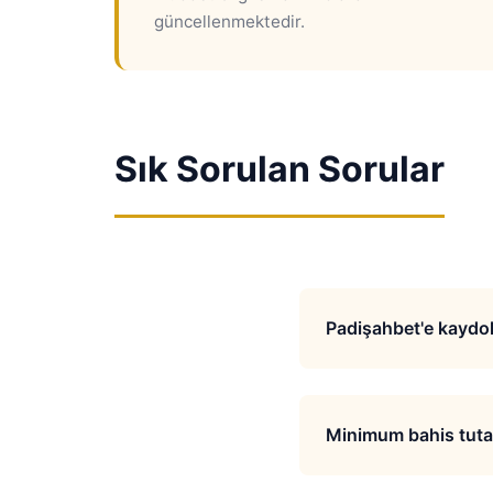
güncellenmektedir.
Sık Sorulan Sorular
Padişahbet'e kaydo
Minimum bahis tutar