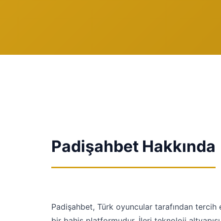
Padişahbet Hakkında
Padişahbet, Türk oyuncular tarafından tercih
bir bahis platformudur. İleri teknoloji altyapıs