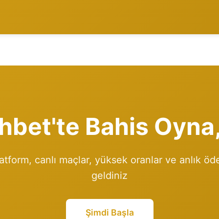
hbet'te Bahis Oyna
latform, canlı maçlar, yüksek oranlar ve anlık 
geldiniz
Şimdi Başla