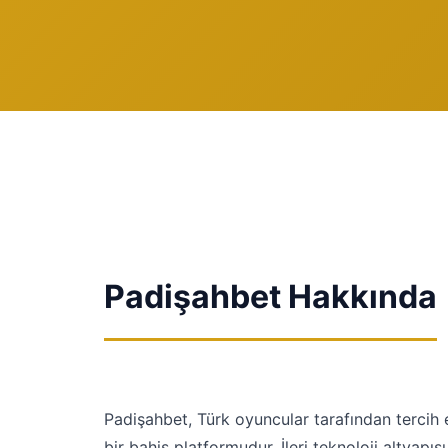
Padişahbet Hakkında
Padişahbet, Türk oyuncular tarafından tercih
bir bahis platformudur. İleri teknoloji altyapıs