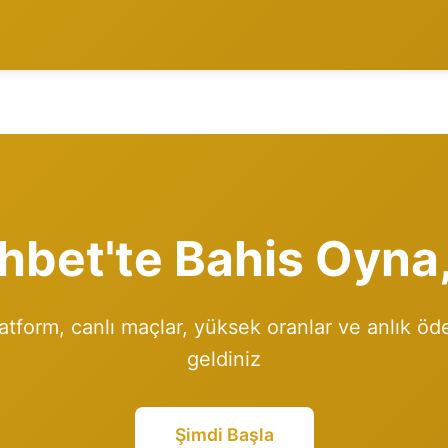
hbet'te Bahis Oyna
latform, canlı maçlar, yüksek oranlar ve anlık 
geldiniz
Şimdi Başla