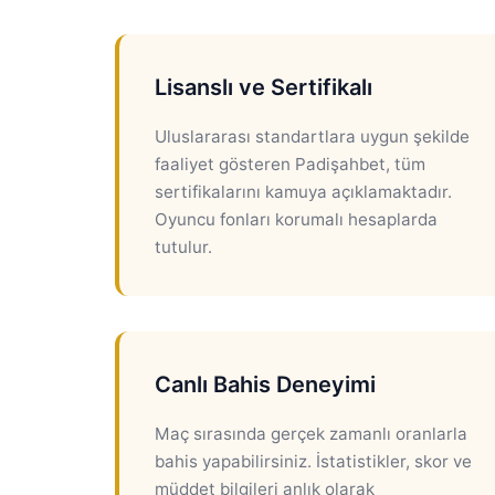
Lisanslı ve Sertifikalı
Uluslararası standartlara uygun şekilde
faaliyet gösteren Padişahbet, tüm
sertifikalarını kamuya açıklamaktadır.
Oyuncu fonları korumalı hesaplarda
tutulur.
Canlı Bahis Deneyimi
Maç sırasında gerçek zamanlı oranlarla
bahis yapabilirsiniz. İstatistikler, skor ve
müddet bilgileri anlık olarak