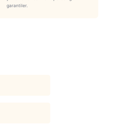
garantiler.