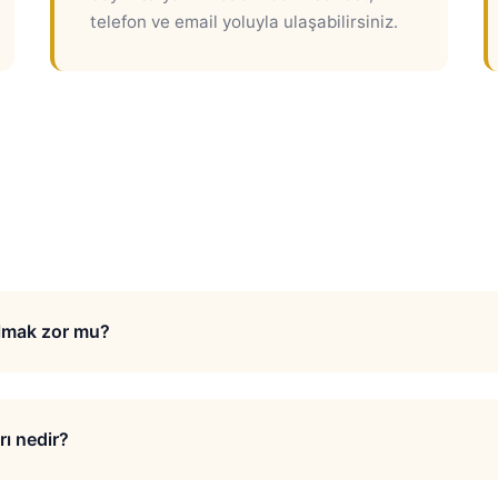
telefon ve email yoluyla ulaşabilirsiniz.
lmak zor mu?
ı nedir?