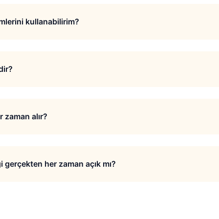
erini kullanabilirim?
dir?
r zaman alır?
i gerçekten her zaman açık mı?