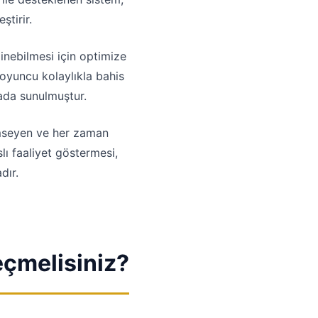
ştirir.
zinebilmesi için optimize
 oyuncu kolaylıkla bahis
arada sunulmuştur.
imseyen ve her zaman
lı faaliyet göstermesi,
dır.
eçmelisiniz?