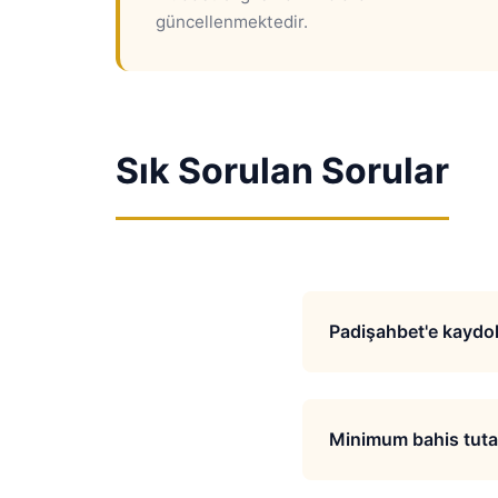
güncellenmektedir.
Sık Sorulan Sorular
Padişahbet'e kaydo
Minimum bahis tutar