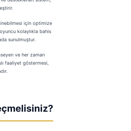
ştirir.
zinebilmesi için optimize
 oyuncu kolaylıkla bahis
arada sunulmuştur.
imseyen ve her zaman
lı faaliyet göstermesi,
dır.
eçmelisiniz?