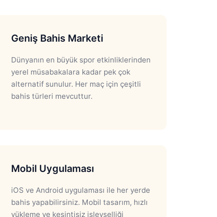
Geniş Bahis Marketi
Dünyanın en büyük spor etkinliklerinden
yerel müsabakalara kadar pek çok
alternatif sunulur. Her maç için çeşitli
bahis türleri mevcuttur.
Mobil Uygulaması
iOS ve Android uygulaması ile her yerde
bahis yapabilirsiniz. Mobil tasarım, hızlı
yükleme ve kesintisiz işlevselliği