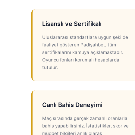
Lisanslı ve Sertifikalı
Uluslararası standartlara uygun şekilde
faaliyet gösteren Padişahbet, tüm
sertifikalarını kamuya açıklamaktadır.
Oyuncu fonları korumalı hesaplarda
tutulur.
Canlı Bahis Deneyimi
Maç sırasında gerçek zamanlı oranlarla
bahis yapabilirsiniz. İstatistikler, skor ve
müddet bilgileri anlık olarak