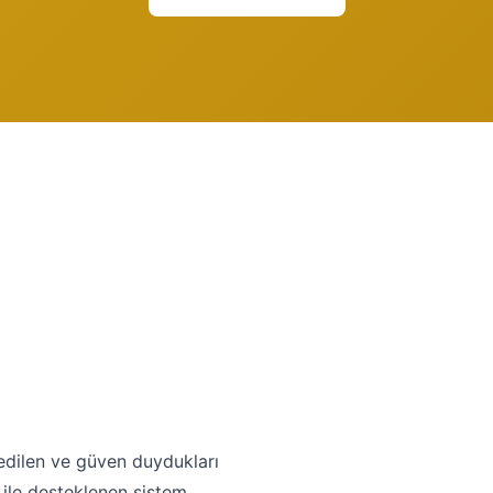
 edilen ve güven duydukları
ı ile desteklenen sistem,