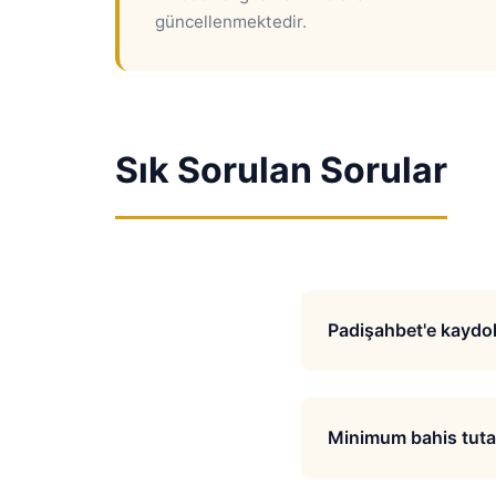
güncellenmektedir.
Sık Sorulan Sorular
Padişahbet'e kaydo
Minimum bahis tutar