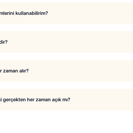
erini kullanabilirim?
dir?
r zaman alır?
i gerçekten her zaman açık mı?