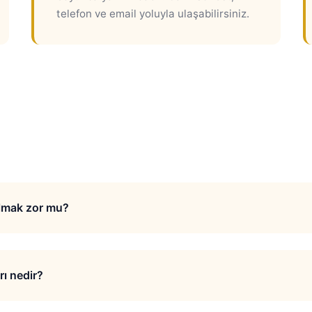
telefon ve email yoluyla ulaşabilirsiniz.
lmak zor mu?
ı nedir?