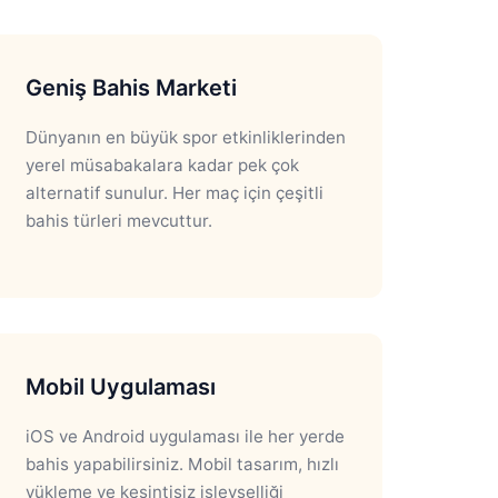
Geniş Bahis Marketi
Dünyanın en büyük spor etkinliklerinden
yerel müsabakalara kadar pek çok
alternatif sunulur. Her maç için çeşitli
bahis türleri mevcuttur.
Mobil Uygulaması
iOS ve Android uygulaması ile her yerde
bahis yapabilirsiniz. Mobil tasarım, hızlı
yükleme ve kesintisiz işlevselliği