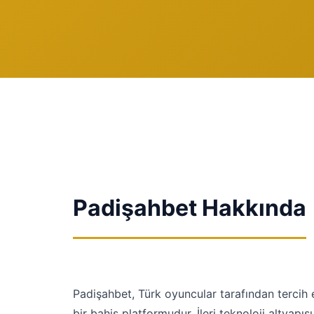
Padişahbet Hakkında
Padişahbet, Türk oyuncular tarafından tercih
bir bahis platformudur. İleri teknoloji altyapıs