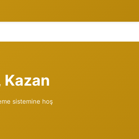
, Kazan
ödeme sistemine hoş