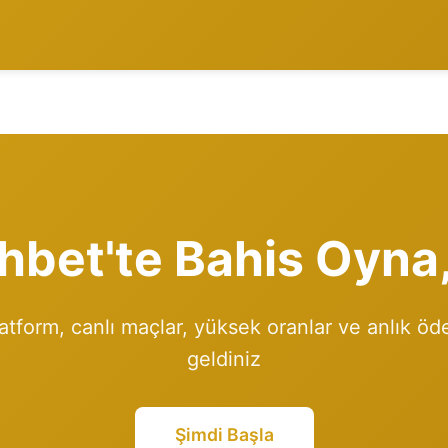
hbet'te Bahis Oyna
latform, canlı maçlar, yüksek oranlar ve anlık 
geldiniz
Şimdi Başla