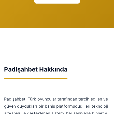
Padişahbet Hakkında
Padişahbet, Türk oyuncular tarafından tercih edilen ve
güven duydukları bir bahis platformudur. İleri teknoloji
altyapısı ile desteklenen sistem, her saniyede binlerce