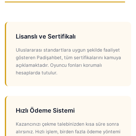
Lisanslı ve Sertifikalı
Uluslararası standartlara uygun şekilde faaliyet
gösteren Padişahbet, tüm sertifikalarını kamuya
açıklamaktadır. Oyuncu fonları korumalı
hesaplarda tutulur.
Hızlı Ödeme Sistemi
Kazancınızı çekme talebinizden kısa süre sonra
alırsınız. Hızlı işlem, birden fazla ödeme yöntemi