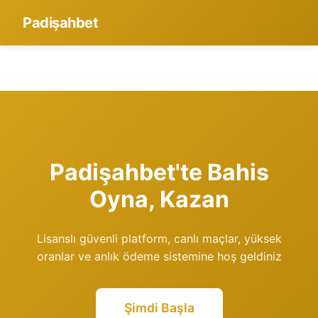
Padişahbet
Padişahbet'te Bahis
Oyna, Kazan
Lisanslı güvenli platform, canlı maçlar, yüksek
oranlar ve anlık ödeme sistemine hoş geldiniz
Şimdi Başla