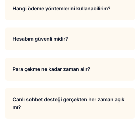
Hangi ödeme yöntemlerini kullanabilirim?
Hesabım güvenli midir?
Para çekme ne kadar zaman alır?
Canlı sohbet desteği gerçekten her zaman açık
mı?