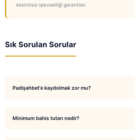
kesintisiz işlevselliği garantiler.
Sık Sorulan Sorular
Padişahbet'e kaydolmak zor mu?
Minimum bahis tutarı nedir?