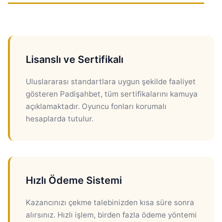
Lisanslı ve Sertifikalı
Uluslararası standartlara uygun şekilde faaliyet
gösteren Padişahbet, tüm sertifikalarını kamuya
açıklamaktadır. Oyuncu fonları korumalı
hesaplarda tutulur.
Hızlı Ödeme Sistemi
Kazancınızı çekme talebinizden kısa süre sonra
alırsınız. Hızlı işlem, birden fazla ödeme yöntemi