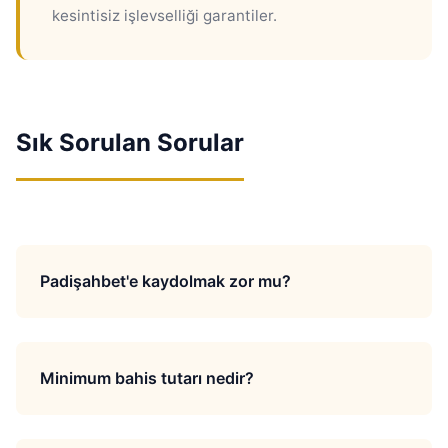
kesintisiz işlevselliği garantiler.
Sık Sorulan Sorular
Padişahbet'e kaydolmak zor mu?
Minimum bahis tutarı nedir?