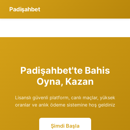
Padişahbet
Padişahbet'te Bahis
Oyna, Kazan
Lisanslı güvenli platform, canlı maçlar, yüksek
oranlar ve anlık ödeme sistemine hoş geldiniz
Şimdi Başla