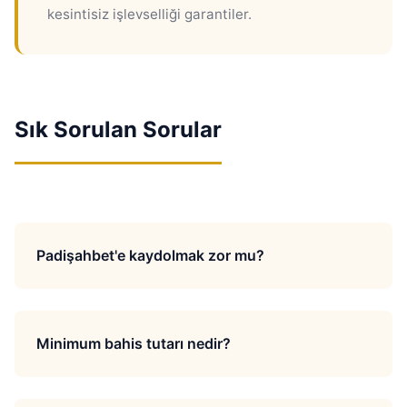
kesintisiz işlevselliği garantiler.
Sık Sorulan Sorular
Padişahbet'e kaydolmak zor mu?
Minimum bahis tutarı nedir?