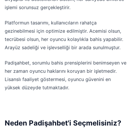
işlemi sorunsuz gerçekleştirir.
Platformun tasarımı, kullanıcıların rahatça
gezinebilmesi için optimize edilmiştir. Acemisi olsun,
tecrübesi olsun, her oyuncu kolaylıkla bahis yapabilir.
Arayüz sadeliği ve işlevselliği bir arada sunulmuştur.
Padişahbet, sorumlu bahis prensiplerini benimseyen ve
her zaman oyuncu haklarını koruyan bir işletmedir.
Lisanslı faaliyet göstermesi, oyuncu güvenini en
yüksek düzeyde tutmaktadır.
Neden Padişahbet'i Seçmelisiniz?