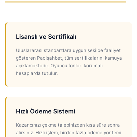
Lisanslı ve Sertifikalı
Uluslararası standartlara uygun şekilde faaliyet
gösteren Padişahbet, tüm sertifikalarını kamuya
açıklamaktadır. Oyuncu fonları korumalı
hesaplarda tutulur.
Hızlı Ödeme Sistemi
Kazancınızı çekme talebinizden kısa süre sonra
alırsınız. Hızlı işlem, birden fazla ödeme yöntemi