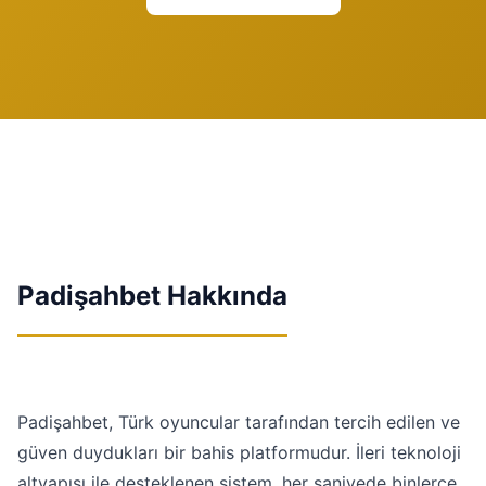
Padişahbet Hakkında
Padişahbet, Türk oyuncular tarafından tercih edilen ve
güven duydukları bir bahis platformudur. İleri teknoloji
altyapısı ile desteklenen sistem, her saniyede binlerce