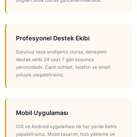
bilgileri anlık olarak güncellenmektedir.
Profesyonel Destek Ekibi
Sorunuz veya endişeniz olursa, deneyimli
destek ekibi 24 saat 7 gün boyunca
yanınızdadır. Canlı sohbet, telefon ve email
yoluyla ulaşabilirsiniz.
Mobil Uygulaması
iOS ve Android uygulaması ile her yerde bahis
yapabilirsiniz. Mobil tasarım, hızlı yükleme ve