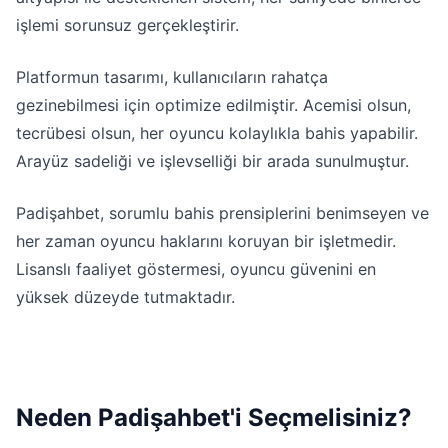
işlemi sorunsuz gerçekleştirir.
Platformun tasarımı, kullanıcıların rahatça
gezinebilmesi için optimize edilmiştir. Acemisi olsun,
tecrübesi olsun, her oyuncu kolaylıkla bahis yapabilir.
Arayüz sadeliği ve işlevselliği bir arada sunulmuştur.
Padişahbet, sorumlu bahis prensiplerini benimseyen ve
her zaman oyuncu haklarını koruyan bir işletmedir.
Lisanslı faaliyet göstermesi, oyuncu güvenini en
yüksek düzeyde tutmaktadır.
Neden Padişahbet'i Seçmelisiniz?