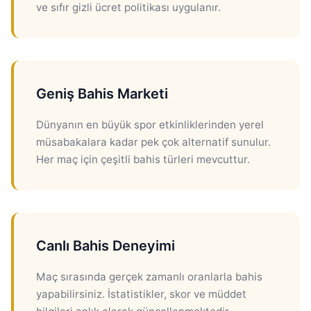
ve sıfır gizli ücret politikası uygulanır.
Geniş Bahis Marketi
Dünyanın en büyük spor etkinliklerinden yerel
müsabakalara kadar pek çok alternatif sunulur.
Her maç için çeşitli bahis türleri mevcuttur.
Canlı Bahis Deneyimi
Maç sırasında gerçek zamanlı oranlarla bahis
yapabilirsiniz. İstatistikler, skor ve müddet