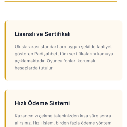
Lisanslı ve Sertifikalı
Uluslararası standartlara uygun şekilde faaliyet
gösteren Padişahbet, tüm sertifikalarını kamuya
açıklamaktadır. Oyuncu fonları korumalı
hesaplarda tutulur.
Hızlı Ödeme Sistemi
Kazancınızı çekme talebinizden kısa süre sonra
alırsınız. Hızlı işlem, birden fazla ödeme yöntemi