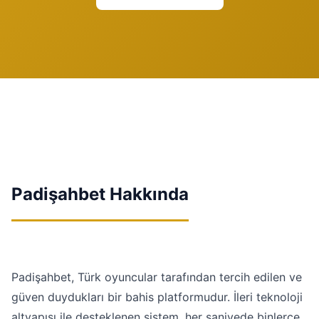
Padişahbet Hakkında
Padişahbet, Türk oyuncular tarafından tercih edilen ve
güven duydukları bir bahis platformudur. İleri teknoloji
altyapısı ile desteklenen sistem, her saniyede binlerce