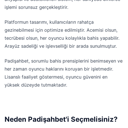
işlemi sorunsuz gerçekleştirir.
Platformun tasarımı, kullanıcıların rahatça
gezinebilmesi için optimize edilmiştir. Acemisi olsun,
tecrübesi olsun, her oyuncu kolaylıkla bahis yapabilir.
Arayüz sadeliği ve işlevselliği bir arada sunulmuştur.
Padişahbet, sorumlu bahis prensiplerini benimseyen ve
her zaman oyuncu haklarını koruyan bir işletmedir.
Lisanslı faaliyet göstermesi, oyuncu güvenini en
yüksek düzeyde tutmaktadır.
Neden Padişahbet'i Seçmelisiniz?