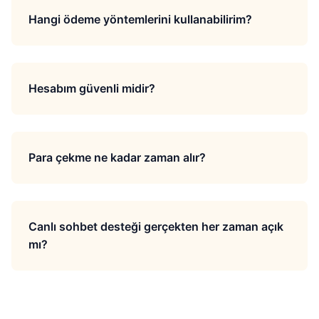
Hangi ödeme yöntemlerini kullanabilirim?
Hesabım güvenli midir?
Para çekme ne kadar zaman alır?
Canlı sohbet desteği gerçekten her zaman açık
mı?