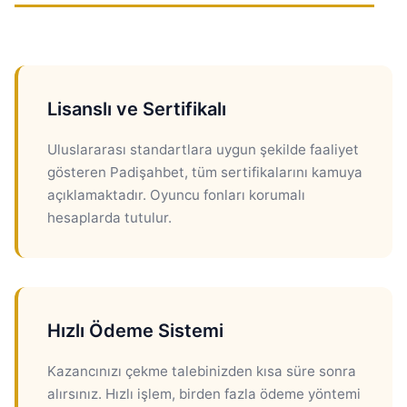
Lisanslı ve Sertifikalı
Uluslararası standartlara uygun şekilde faaliyet
gösteren Padişahbet, tüm sertifikalarını kamuya
açıklamaktadır. Oyuncu fonları korumalı
hesaplarda tutulur.
Hızlı Ödeme Sistemi
Kazancınızı çekme talebinizden kısa süre sonra
alırsınız. Hızlı işlem, birden fazla ödeme yöntemi