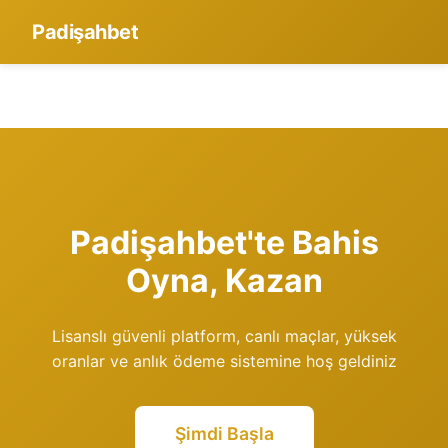
Padişahbet
Padişahbet'te Bahis
Oyna, Kazan
Lisanslı güvenli platform, canlı maçlar, yüksek
oranlar ve anlık ödeme sistemine hoş geldiniz
Şimdi Başla