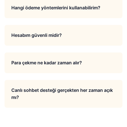
Hangi ödeme yöntemlerini kullanabilirim?
Hesabım güvenli midir?
Para çekme ne kadar zaman alır?
Canlı sohbet desteği gerçekten her zaman açık
mı?