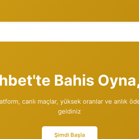
hbet'te Bahis Oyna
latform, canlı maçlar, yüksek oranlar ve anlık 
geldiniz
Şimdi Başla