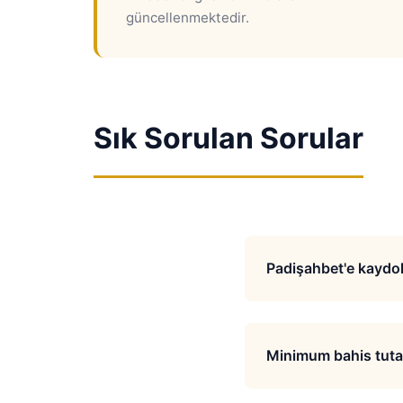
güncellenmektedir.
Sık Sorulan Sorular
Padişahbet'e kaydo
Minimum bahis tutar