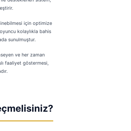
ştirir.
zinebilmesi için optimize
 oyuncu kolaylıkla bahis
arada sunulmuştur.
imseyen ve her zaman
lı faaliyet göstermesi,
dır.
eçmelisiniz?